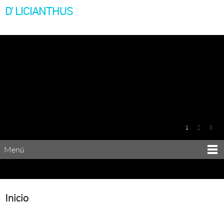
D' LICIANTHUS
1
2
3
Menú
Inicio