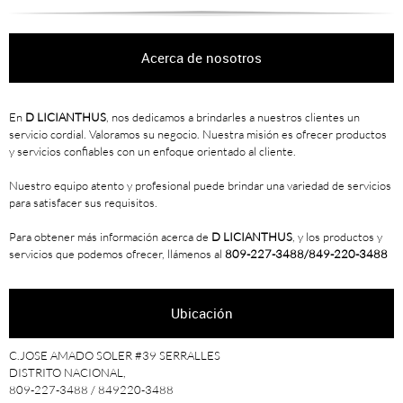
Acerca de nosotros
En
D LICIANTHUS
, nos dedicamos a brindarles a nuestros clientes un
servicio cordial. Valoramos su negocio. Nuestra misión es ofrecer productos
y servicios confiables con un enfoque orientado al cliente.
Nuestro equipo atento y profesional puede brindar una variedad de servicios
para satisfacer sus requisitos.
Para obtener más información acerca de
D LICIANTHUS
, y los productos y
servicios que podemos ofrecer, llámenos al
809-227-3488/849-220-3488
Ubicación
C.JOSE AMADO SOLER #39 SERRALLES
DISTRITO NACIONAL,
809-227-3488 / 849220-3488